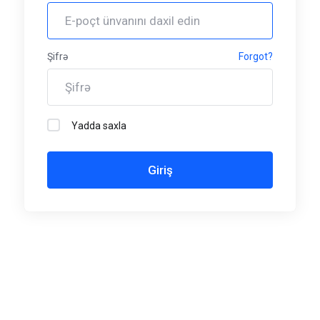
Şifrə
Forgot?
Yadda saxla
Giriş