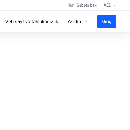
Səbətə bax
AED
Veb sayt və təhlükəsizlik
Yardım
Giriş